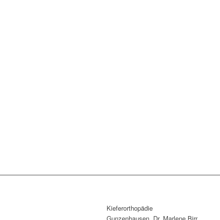
Kieferorthopädie
Gunzenhausen, Dr. Marlene Birr