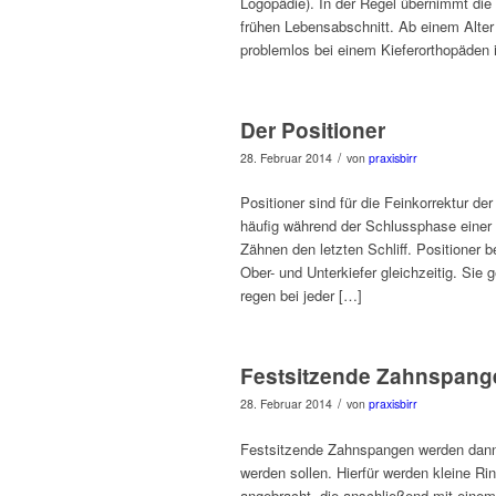
Logopädie). In der Regel übernimmt die 
frühen Lebensabschnitt. Ab einem Alter
problemlos bei einem Kieferorthopäden 
Der Positioner
/
28. Februar 2014
von
praxisbirr
Positioner sind für die Feinkorrektur de
häufig während der Schlussphase einer 
Zähnen den letzten Schliff. Positioner
Ober- und Unterkiefer gleichzeitig. Sie 
regen bei jeder […]
Festsitzende Zahnspange
/
28. Februar 2014
von
praxisbirr
Festsitzende Zahnspangen werden dann 
werden sollen. Hierfür werden kleine 
angebracht, die anschließend mit einem