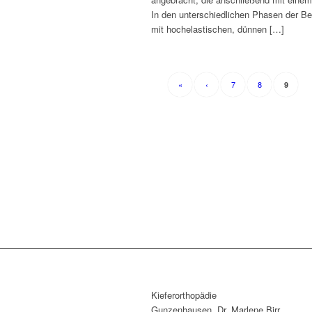
In den unterschiedlichen Phasen der Be
mit hochelastischen, dünnen […]
«
‹
7
8
9
Kieferorthopädie
Gunzenhausen, Dr. Marlene Birr