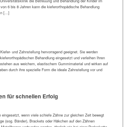
Universitätsklinik die Betreuung und Behandlung der Kinder im
 von 6 bis 8 Jahren kann die kieferorthopädische Behandlung
in […]
r Kiefer- und Zahnstellung hervorragend geeignet. Sie werden
kieferorthopädischen Behandlung eingesetzt und verleihen Ihren
 bestehen aus weichem, elastischem Gummimaterial und wirken auf
geben durch ihre spezielle Form die ideale Zahnstellung vor und
n für schnellen Erfolg
eingesetzt, wenn viele schiefe Zähne zur gleichen Zeit bewegt
Ringe (sog. Bänder), Brackets oder Häkchen auf den Zähnen
 Metallbogen verbunden werden, ähnlich wie bei einer Perlenkette.