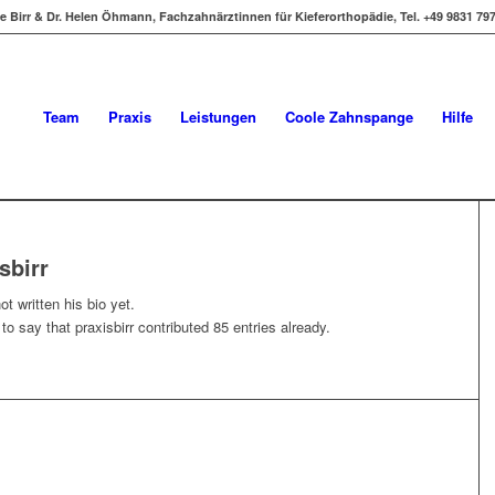
e Birr & Dr. Helen Öhmann, Fachzahnärztinnen für Kieferorthopädie, Tel. +49 9831 7
Team
Praxis
Leistungen
Coole Zahnspange
Hilfe
sbirr
t written his bio yet.
 to say that
praxisbirr
contributed 85 entries already.